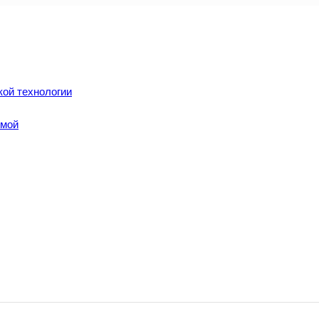
кой технологии
омой