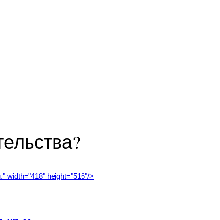
тельства?
" width="418" height="516"/>