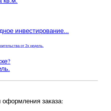
 кв.м.
одное инвестирование...
ске?
ель.
я оформления заказа: